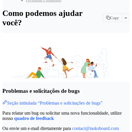
Perguntas Frequentes
Como podemos ajudar
Copy
você?
Copy page
Copy page as Markdown for LLMs
View as Markdown
View this page as plain text
Open in ChatGPT
Ask ChatGPT about this page
Open in Claude
Ask Claude about this page
Problemas e solicitações de bugs
Seção intitulada “Problemas e solicitações de bugs”
Para relatar um bug ou solicitar uma nova funcionalidade, utilize
nosso
quadro de feedback
Ou envie um e-mail diretamente para
contact@tasksboard.com