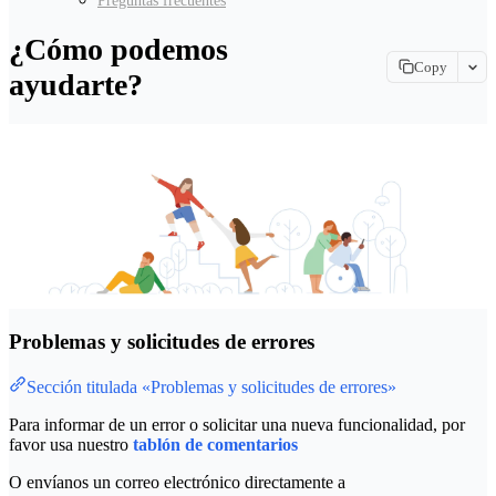
Preguntas frecuentes
¿Cómo podemos
Copy
ayudarte?
Copy page
Copy page as Markdown for LLMs
View as Markdown
View this page as plain text
Open in ChatGPT
Ask ChatGPT about this page
Open in Claude
Ask Claude about this page
Problemas y solicitudes de errores
Sección titulada «Problemas y solicitudes de errores»
Para informar de un error o solicitar una nueva funcionalidad, por
favor usa nuestro
tablón de comentarios
O envíanos un correo electrónico directamente a